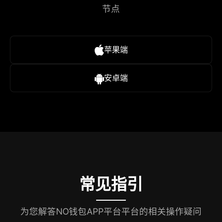
节点
苹果端
安卓端
常见指引
为您解答NO钱包APP平台平台的相关操作疑问