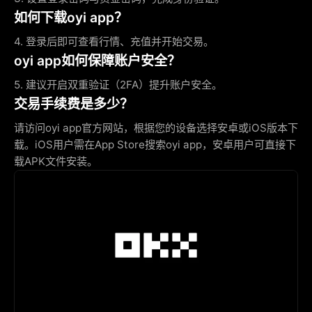
如何下载oyi app？
4. 登录后即可查看行情、充值并开始交易。
oyi app如何保障账户安全？
5. 建议开启双重验证（2FA）提升账户安全。
交易手续费是多少？
请访问oyi app官方网站，根据您的设备选择安卓或iOS版本下
载。iOS用户需在App Store搜索oyi app，安卓用户可直接下
载APK文件安装。